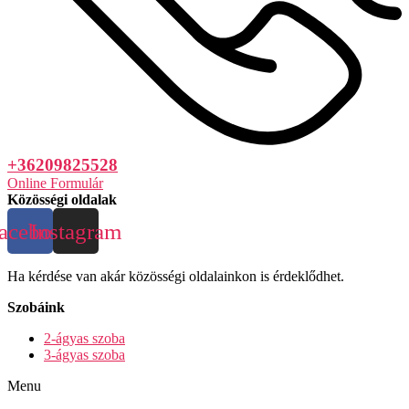
+36209825528
Online Formulár
Közösségi oldalak
acebook
Instagram
Ha kérdése van akár közösségi oldalainkon is érdeklődhet.
Szobáink
2-ágyas szoba
3-ágyas szoba
Menu