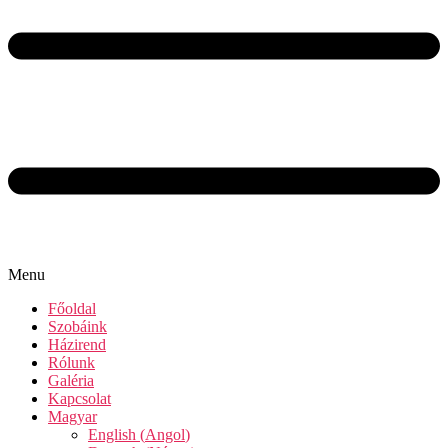
Menu
Főoldal
Szobáink
Házirend
Rólunk
Galéria
Kapcsolat
Magyar
English
(
Angol
)